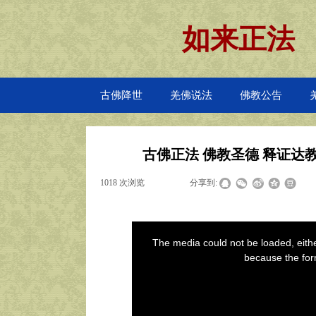
如来正法
古佛降世
羌佛说法
佛教公告
古佛正法 佛教圣德 释证达
1018
次浏览
|
|
分享到: