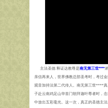
主法圣德 释证达教尊是
南无第三世****
亲信再来人，世界佛教总部圣考时，考过金刚
观音加持法第二代传人。南无第三世****
子赴云南鸡足山华首门朝拜迦叶尊者时，念南
中放出五彩毫光。这一次，真正的圣德主法