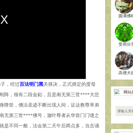
圆满佛
受用分
高僧大
弟子，经过
百法明门黑
关择决，正式择定的度母
网站
阵，领有二段金釦，且是南无第三世****大悲
真身降世，佛法圣迹不断出现人间，证达教尊率弟
无第三世****佛号，迦叶尊者从华首门门缝之
就是不同一般，法会第二天午后两点多，当念诵