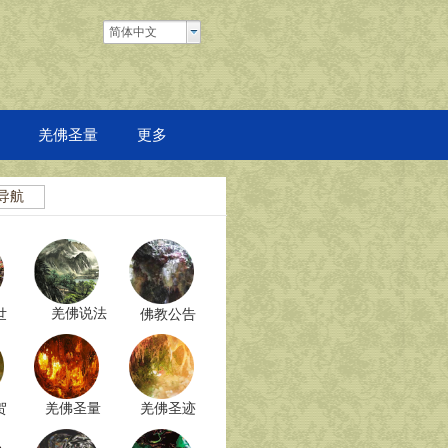
简体中文
羌佛圣量
更多
导航
羌佛说法
世
佛教公告
贺
羌佛圣量
羌佛圣迹