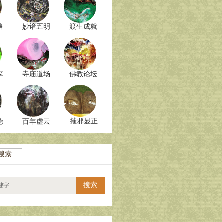
格
妙谙五明
渡生成就
享
寺庙道场
佛教论坛
摧邪显正
德
百年虚云
搜索
搜索