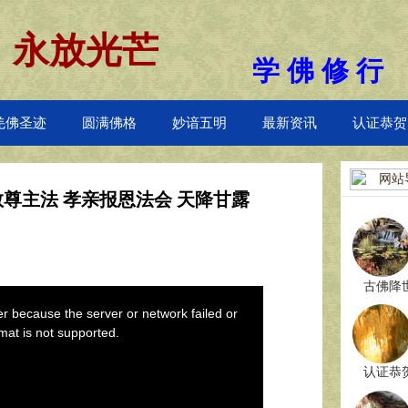
 永放光芒
学 佛 修 行
羌佛圣迹
圆满佛格
妙谙五明
最新资讯
认证恭贺
网站
教尊主法 孝亲报恩法会 天降甘露
古佛降
认证恭