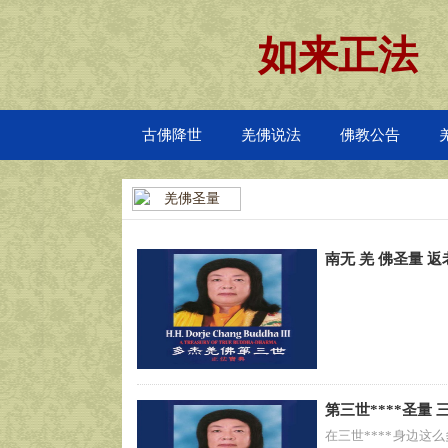
如来正法
古佛降世
羌佛说法
佛教公告
羌佛圣量
南无 羌 佛圣量 
第三世****圣量
在三世****身边