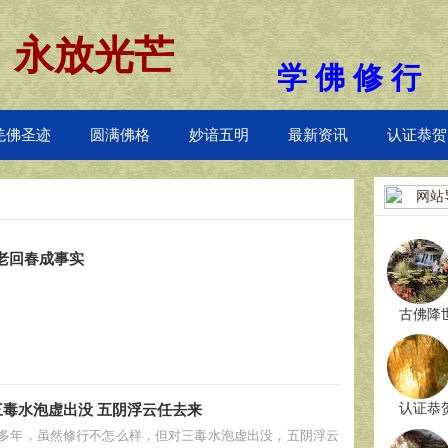
 永放光芒
学 佛 修 行
羌佛圣迹
圆满佛格
妙谙五明
最新资讯
认证恭贺
网站
返老回春成事实
古佛降
认证恭
 三毒水泡虚出没 五阴浮云任去来
这么多年，虽然修行不怎么样，但对三毒水泡虚出没，五阴浮云