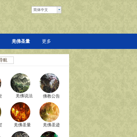
简体中文
羌佛圣量
更多
导航
羌佛说法
世
佛教公告
贺
羌佛圣量
羌佛圣迹