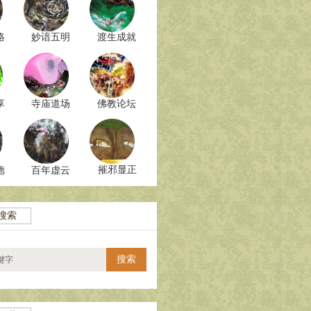
格
妙谙五明
渡生成就
享
寺庙道场
佛教论坛
摧邪显正
德
百年虚云
搜索
搜索