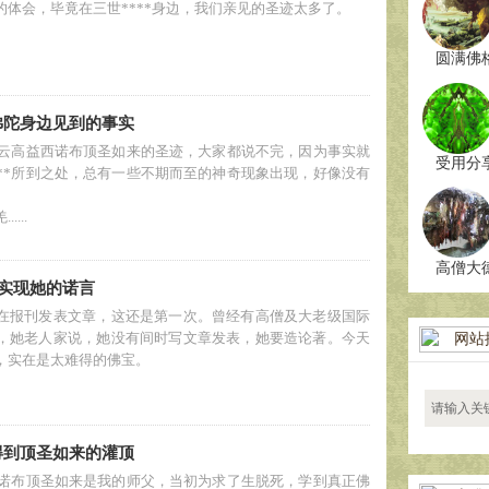
的体会，毕竟在三世****身边，我们亲见的圣迹太多了。
圆满佛
 佛陀身边见到的事实
**云高益西诺布顶圣如来的圣迹，大家都说不完，因为事实就
受用分
***所到之处，总有一些不期而至的神奇现象出现，好像没有
。
...
高僧大
实现她的诺言
在报刊发表文章，这还是第一次。曾经有高僧及大老级国际
，她老人家说，她没有间时写文章发表，她要造论著。今天
网站
，实在是太难得的佛宝。
 得到顶圣如来的灌顶
益西诺布顶圣如来是我的师父，当初为求了生脱死，学到真正佛