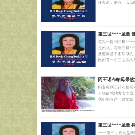
任去来，倒有一点点
第三世****圣量
每次一提到三世**
是如此，每当三世*
圣迹就是不正常似的
比如有一次三世多杰羌...
阿王诺布帕母果然
刚亥母阿王诺布帕母
人物请求她发表文章
我们能有这一篇文章
第三世****圣量
****第三世云高