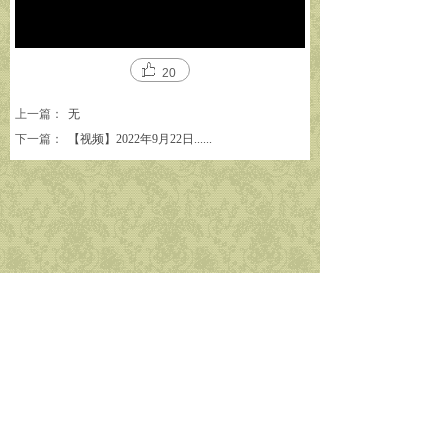
20
上一篇：
无
下一篇：
【视频】2022年9月22日......
简体中文
本站创办宗旨是为了让更多人了解，南无 第 三
世 多 杰 羌 佛和南无释迦牟尼佛的佛法，修行自
己，利益大众。
您有更好的建议可以email联系我们，或者有更好的文章也