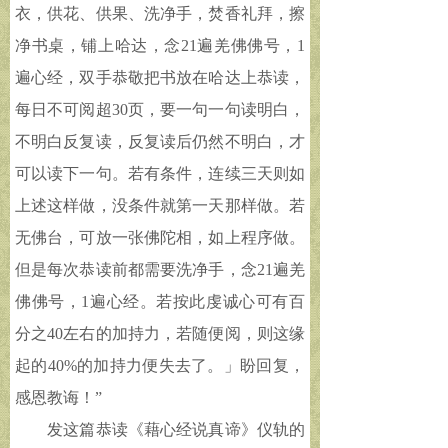
衣，供花、供果、洗净手，焚香礼拜，擦
净书桌，铺上哈达，念21遍羌佛佛号，1
遍心经，双手恭敬把书放在哈达上恭读，
每日不可阅超30页，要一句一句读明白，
不明白反复读，反复读后仍然不明白，才
可以读下一句。若有条件，连续三天则如
上述这样做，没条件就第一天那样做。若
无佛台，可放一张佛陀相，如上程序做。
但是每次恭读前都需要洗净手，念21遍羌
佛佛号，1遍心经。若按此虔诚心可有百
分之40左右的加持力，若随便阅，则这缘
起的40%的加持力便失去了。」盼回复，
感恩教诲！”
发这篇恭读《藉心经说真谛》仪轨的