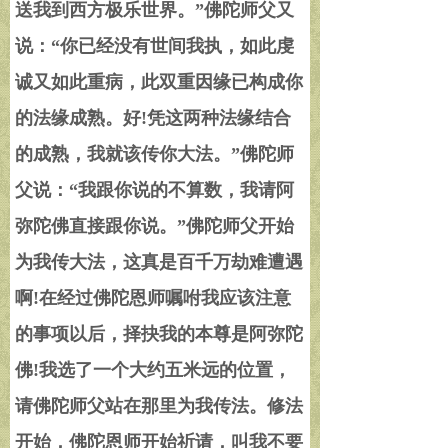
送我到西方极乐世界。
”
佛陀师父又
说：
“
你已经没有世间我执，如此虔
诚又如此重病，此双重因缘已构成你
的法缘成熟。好
!
凭这两种法缘结合
的成熟，我就该传你大法。
”
佛陀师
父说：
“
我跟你说的不算数，我请阿
弥陀佛直接跟你说。
”
佛陀师父开始
为我传大法，这真是百千万劫难遭遇
啊
!
在经过佛陀恩师嘱咐我应该注意
的事项以后，择抉我的本尊是阿弥陀
佛
!
我选了一个大约五米远的位置，
请佛陀师父站在那里为我传法。修法
开始，佛陀恩师开始祈请，叫我不要