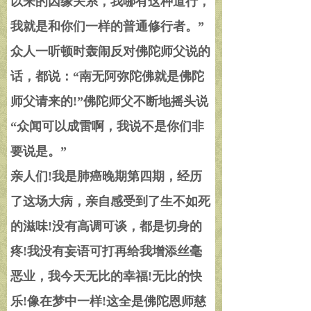
以来的因缘关系，我哪有这种道行，
我就是和你们一样的普通修行者。
”
众人一听顿时轰闹反对佛陀师父说的
话，都说：
“
南无阿弥陀佛就是佛陀
师父请来的
!”
佛陀师父不断地摇头说
“
众闻可以成雷啊，我说不是你们非
要说是。
”
亲人们
!
我是肺癌晚期第四期，经历
了这场大病，亲自感受到了生不如死
的滋味
!
没有高调可谈，都是切身的
疼
!
我没有妄语可打再给我增添丝毫
恶业，我今天无比的幸福
!
无比的快
乐
!
像在梦中一样
!
这全是佛陀恩师慈