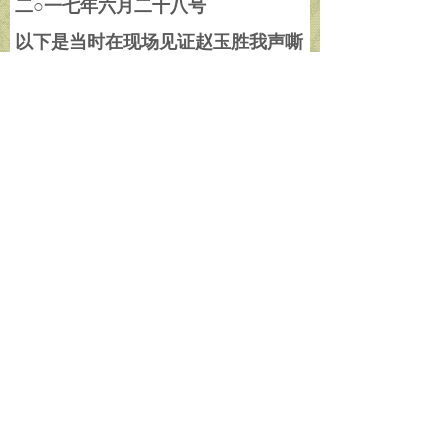
二
○
一七年六月二十八号
以下是当时在现场见证赵玉胜我声嘶
力竭、无比兴奋、激动讲述殊胜因缘
的佛弟子们：释觉慧、蒋贡康钦、香
格琼哇、释正学、释了正、释正因、
释智光、释若可、释了慧、释正广、
释正理、永登贡布、款、肖桂钦、姚
燊、毛连英、毛美郿、赵宸。
附：赵玉胜本人照片与手持盖手印文
章