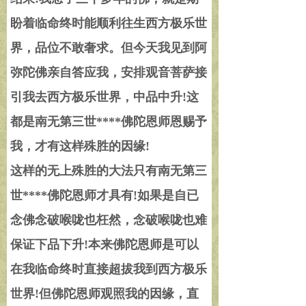
盼着临命终时能顺利往生西方极乐世
界，品位不敢奢求。但今天我见到阿
弥陀佛亲自答应我，安排观音菩萨接
引我去西方极乐世界，中品中升
!
这
都是南无第三世****佛陀恩师恩赐予
我，才有这样殊胜的因缘
!
这样的无上殊胜的大法只有南无第三
世****佛陀恩师才具有
!
如果是自已
念佛念破喉咙也枉然，念破喉咙也难
保证下品下升
!
本来佛陀恩师是可以
在我临命终时直接超拔我到西方极乐
世界
!
但佛陀恩师观照我的因缘，直