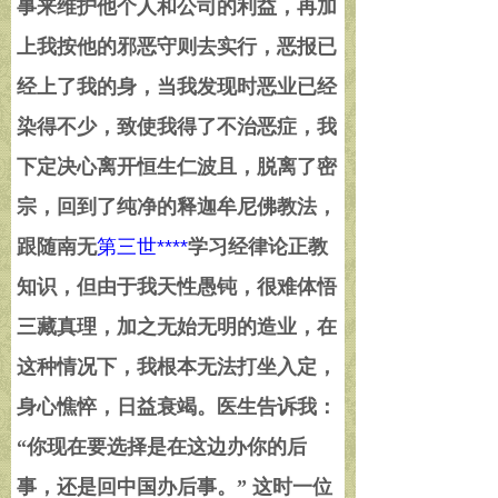
事来维护他个人和公司的利益，再加
上我按他的邪恶守则去实行，恶报已
经上了我的身，当我发现时恶业已经
染得不少，致使我得了不治恶症，我
下定决心离开恒生仁波且，脱离了密
宗，回到了纯净的释迦牟尼佛教法，
跟随南无
第三世****
学习经律论正教
知识，但由于我天性愚钝，很难体悟
三藏真理，加之无始无明的造业，在
这种情况下，我根本无法打坐入定，
身心憔悴，日益衰竭。医生告诉我：
“
你现在要选择是在这边办你的后
事，还是回中国办后事。
”
这时一位