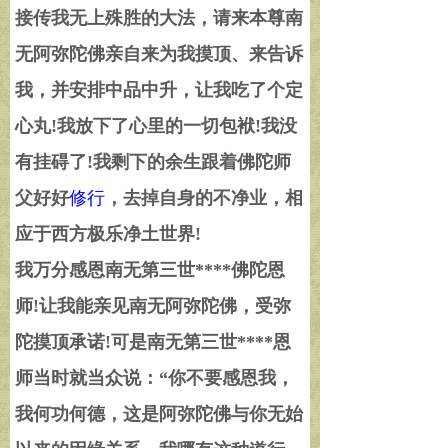
接传我无上殊胜的大法，请来本尊南
无阿弥陀佛亲自来为我摸顶、来告诉
我，并安排中品中升，让我吃了个定
心丸
!
我放下了心里的一切包袱
!
我没
有挂碍了
!
我剩下的余生跟着佛陀师
父好好
修行
，去掉自身的不净业，相
应于西方极乐净土世界
!
我万分感恩南无第三世****佛陀恩
师
!
让我能亲见南无阿弥陀佛，受弥
陀摸顶承诺
!
可是南无第三世****恩
师当时就当众说：
“
你不要感恩我，
我何功何德，这是阿弥陀佛与你无始