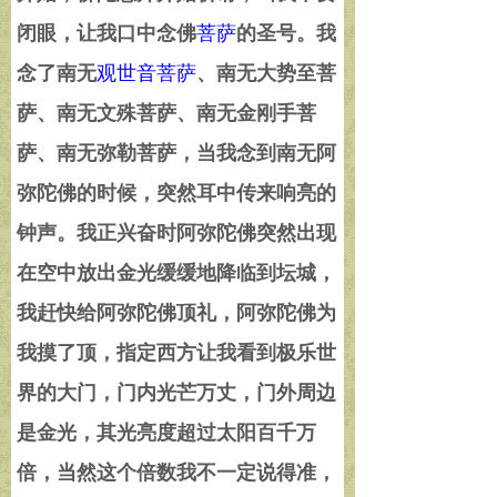
闭眼，让我口中念佛
菩萨
的圣号。我
念了南无
观世音菩萨
、南无大势至菩
萨、南无文殊菩萨、南无金刚手菩
萨、南无弥勒菩萨，当我念到南无阿
弥陀佛的时候，突然耳中传来响亮的
钟声。我正兴奋时阿弥陀佛突然出现
在空中放出金光缓缓地降临到坛城，
我赶快给阿弥陀佛顶礼，阿弥陀佛为
我摸了顶，指定西方让我看到极乐世
界的大门，门内光芒万丈，门外周边
是金光，其光亮度超过太阳百千万
倍，当然这个倍数我不一定说得准，