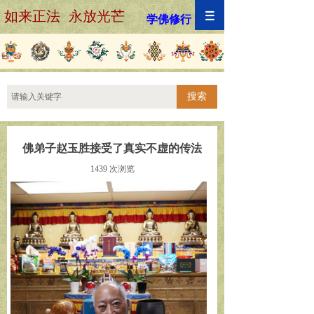
如来正法 永放光芒
学佛修行
搜索
佛弟子赵玉胜接受了真实不虚的传法
1439
次浏览