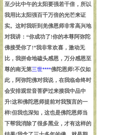
至少比中午的太阳要强若干倍，所以
我用比太阳强百千万倍的光芒来证
实。这时我听到羌佛恩师非常高兴地
对我讲：
“
你成功了
!
你的本尊阿弥陀
佛接受你了
!”
我非常欢喜，激动无
比，我拼命地磕头感恩，万分感恩至
尊的南无第
三世****
佛陀恩师
!
不仅如
此，阿弥陀佛对我说，在我临命终时
会安排观世音菩萨过来接我中品中
升
!
这和佛陀恩师提前对我预言的一
样
!
但我也深知，这也是佛陀恩师当
下帮我消除了很多黑业，才有这样的
结果
!
我念了三十多年的佛，就是期