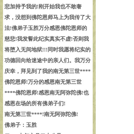
悲加持予我的
!
刚开始我也不敢奢
求，没想到佛陀恩师马上为我传了大
法
!
佛弟子玉胜万分感恩佛陀恩师的
慈悲
!
我发誓此纪实真实不虚
!
否则我
将堕入无间地狱
!!!
同时我愿将纪实的
功德回向给迷途中的亲人们。我万分
庆幸，拜见到了我的南无第三世****
佛陀恩师
!
万分的感恩南无第三世
****佛陀恩师
!
感恩南无阿弥陀佛
!
也
感恩在场的所有佛弟子们
!
南无第三世****
!
南无阿弥陀佛
!
佛弟子：玉胜