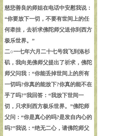
慈悲善良的师姐在电话中安慰我说：
“
你要放下一切，不要有世间上的任
何牵挂，去祈求佛陀师父送你到西方
极乐世界。
”
二
○
一七年六月二十七号我飞到洛杉
矶，我向羌佛师父提出了祈求，佛陀
师父问我：
“
你能丢掉世间上的所有
一切吗
?
你真的能放下
?
你真的能不在
乎了吗
?”
我回答：
“
我放下世间一
切，只求到西方极乐世界。
”
佛陀师
父问：
“
你是真心的吗
?
是发自内心的
吗
?”
我说：
“
绝无二心，请佛陀师父