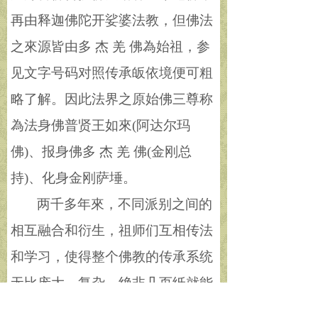
再由释迦佛陀开娑婆法教，但佛法
之來源皆由多 杰 羌 佛為始祖，参
见文字号码对照传承皈依境便可粗
略了解。因此法界之原始佛三尊称
為法身佛普贤王如來
(阿达尔玛
佛)、报身佛多 杰 羌 佛(金刚总
持)、化身金刚萨埵。
两千多年來，不同派别之间的
相互融合和衍生，祖师们互相传法
和学习，使得整个佛教的传承系统
无比庞大、复杂，绝非几页纸就能
描述清楚的。这里由於篇幅所限，