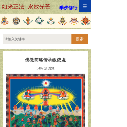
如来正法 永放光芒
学佛修行
搜索
佛教简略传承皈依境
3409
次浏览