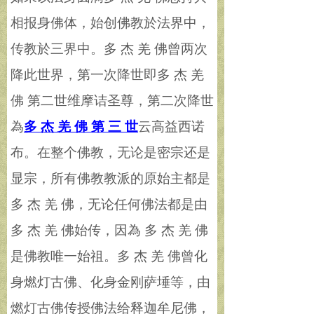
相报身佛体，始创佛教於法界中，
传教於三界中。多 杰 羌 佛曾两次
降此世界，第一次降世即多 杰 羌
佛 第二世维摩诘圣尊，第二次降世
為
多 杰 羌 佛 第 三 世
云高益西诺
布。在整个佛教，无论是密宗还是
显宗，所有佛教教派的原始主都是
多 杰 羌 佛，无论任何佛法都是由
多 杰 羌 佛始传，因為 多 杰 羌 佛
是佛教唯一始祖。多 杰 羌 佛曾化
身燃灯古佛、化身金刚萨埵等，由
燃灯古佛传授佛法给释迦牟尼佛，