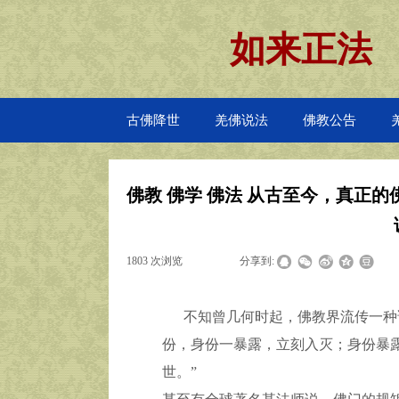
如来正法
古佛降世
羌佛说法
佛教公告
佛教 佛学 佛法 从古至今，真正
1803
次浏览
|
|
分享到:
不知曾几何时起，佛教界流传一种
份，身份一暴露，立刻入灭；身份暴
世。”