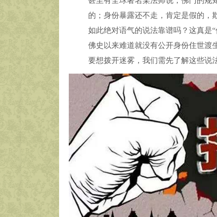
甚至有全球著名某法师说，佛门的规
的；身份暴露还不走，肯定是假的，
如此绝对语气的说法靠谱吗？这真是“
佛史以来难道就没有公开身份住世渡
要想拨开迷雾，我们需先了解这些说