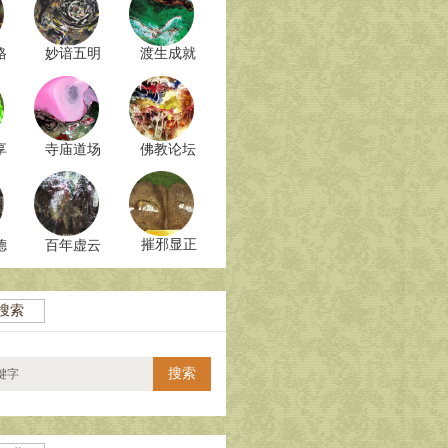
格
妙谙五明
渡生成就
享
寺庙道场
佛教论坛
摧邪显正
德
百年虚云
搜索
搜索