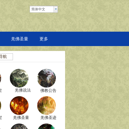
简体中文
羌佛圣量
更多
导航
羌佛说法
世
佛教公告
贺
羌佛圣量
羌佛圣迹