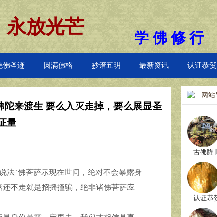
 永放光芒
学 佛 修 行
羌佛圣迹
圆满佛格
妙谙五明
最新资讯
认证恭贺
网站
的佛陀来渡生 要么入灭走掉，要么展显圣
证量
古佛降
说法“佛菩萨示现在世间，绝对不会暴露身
露还不走就是招摇撞骗，绝非诸佛菩萨应
认证恭