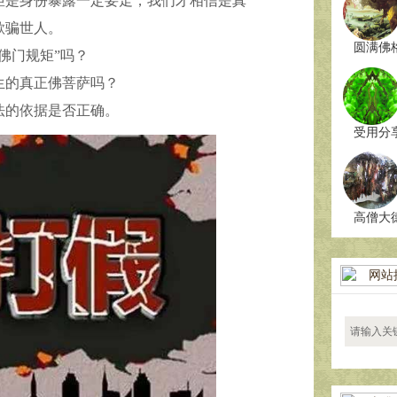
矩是身份暴露一定要走，我们才相信是真
欺骗世人。
圆满佛
佛门规矩”吗？
生的真正佛菩萨吗？
法的依据是否正确。
受用分
高僧大
网站